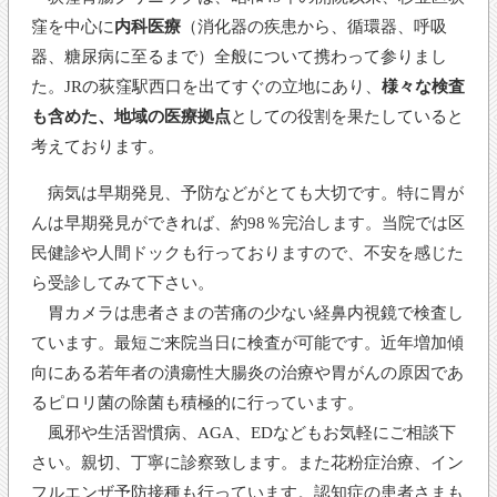
窪を中心に
内科医療
（消化器の疾患から、循環器、呼吸
器、糖尿病に至るまで）全般について携わって参りまし
た。JRの荻窪駅西口を出てすぐの立地にあり、
様々な検査
も含めた、地域の医療拠点
としての役割を果たしていると
考えております。
病気は早期発見、予防などがとても大切です。特に胃が
んは早期発見ができれば、約98％完治します。当院では区
民健診や人間ドックも行っておりますので、不安を感じた
ら受診してみて下さい。
胃カメラは患者さまの苦痛の少ない経鼻内視鏡で検査し
ています。最短ご来院当日に検査が可能です。近年増加傾
向にある若年者の潰瘍性大腸炎の治療や胃がんの原因であ
るピロリ菌の除菌も積極的に行っています。
風邪や生活習慣病、AGA、EDなどもお気軽にご相談下
さい。親切、丁寧に診察致します。また花粉症治療、イン
フルエンザ予防接種も行っています。認知症の患者さまも