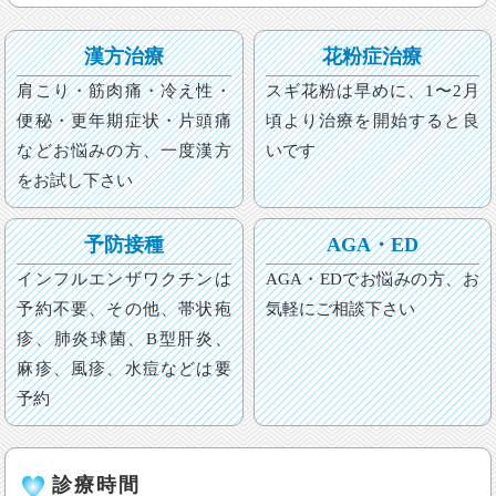
漢方治療
花粉症治療
肩こり・筋肉痛・冷え性・
スギ花粉は早めに、1〜2月
便秘・更年期症状・片頭痛
頃より治療を開始すると良
などお悩みの方、一度漢方
いです
をお試し下さい
予防接種
AGA・ED
インフルエンザワクチンは
AGA・EDでお悩みの方、お
予約不要、その他、帯状疱
気軽にご相談下さい
疹、肺炎球菌、B型肝炎、
麻疹、
風疹、
水痘
などは要
予約
診療時間