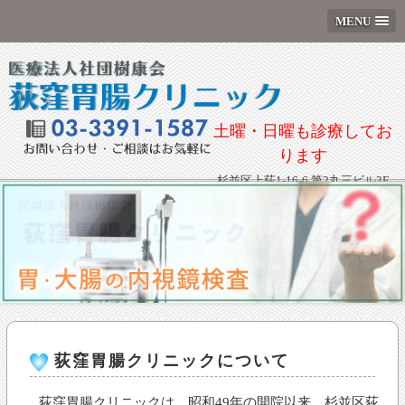
MENU
土曜・日曜も診療してお
ります
杉並区上荻1-16-6 第2丸三ビル3F
荻窪胃腸クリニックについて
荻窪胃腸クリニックは、昭和49年の開院以来、杉並区荻